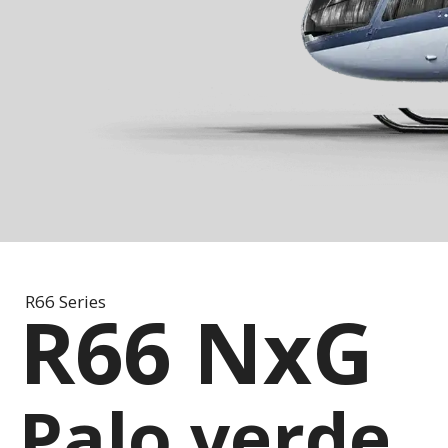
R66 Series
R66 NxG
Palo verde