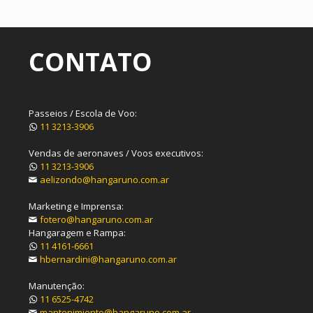
CONTATO
Passeios / Escola de Voo:
11 3213-3906
Vendas de aeronaves / Voos executivos:
11 3213-3906
aelizondo@hangaruno.com.ar
Marketing e Imprensa:
fotero@hangaruno.com.ar
Hangaragem e Rampa:
11 4161-6661
hbernardini@hangaruno.com.ar
Manutenção:
11 6525-4742
mantenimiento@hangaruno.com.ar