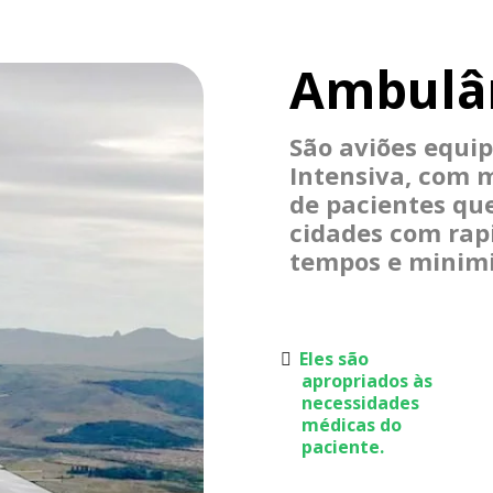
Ambulân
São aviões equi
Intensiva, com m
de pacientes qu
cidades com rap
tempos e minimi
Eles são
apropriados às
necessidades
médicas do
paciente.