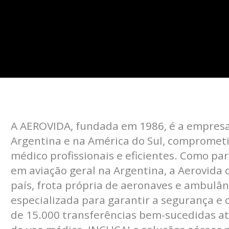
A AEROVIDA, fundada em 1986, é a empresa
Argentina e na América do Sul, comprometi
médico profissionais e eficientes. Como pa
em aviação geral na Argentina, a Aerovida 
país, frota própria de aeronaves e ambulâ
especializada para garantir a segurança e
de 15.000 transferências bem-sucedidas a