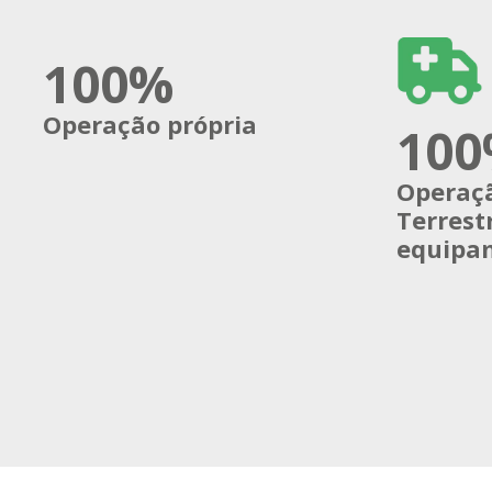
100%
Operação própria
10
Operaç
Terrest
equipam