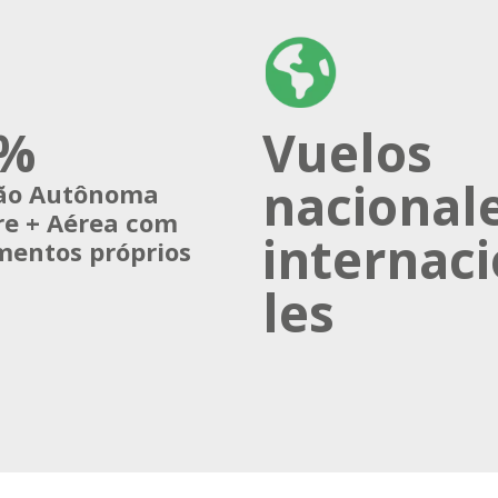
0%
Vuelos
nacional
ão Autônoma
re + Aérea com
internac
entos próprios
les