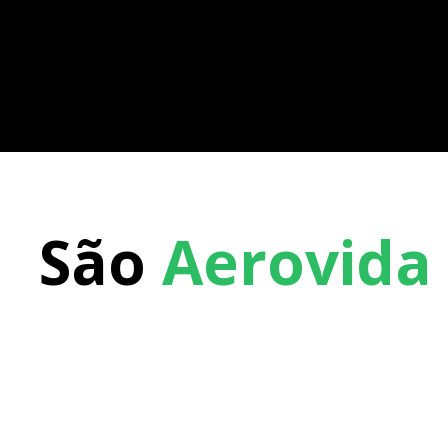
São
Aerovida