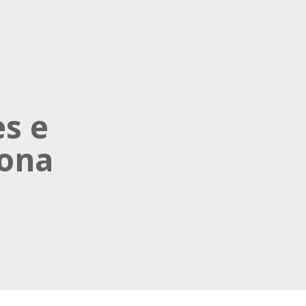
es e
iona